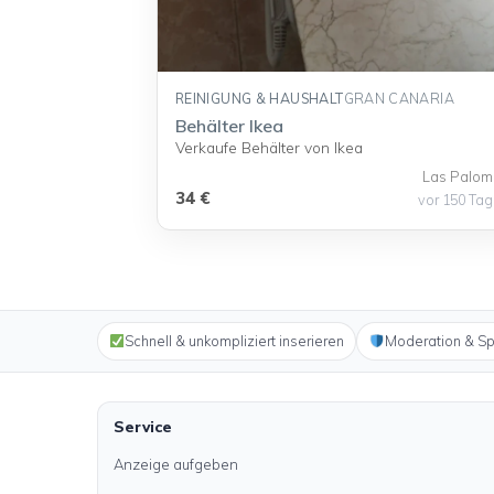
REINIGUNG & HAUSHALT
GRAN CANARIA
Behälter Ikea
Verkaufe Behälter von Ikea
Las Palom
34 €
vor 150 Ta
Schnell & unkompliziert inserieren
Moderation & S
Service
Anzeige aufgeben