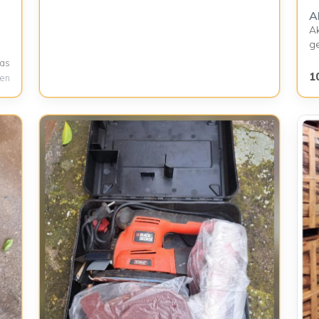
A
Ak
g
as
1
gen