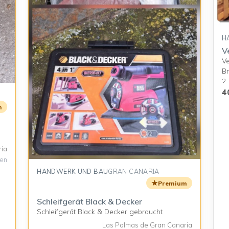
H
V
Ve
Br
2 
ge
4
cm
m
br
hr
rk
la
ria
br
gen
HANDWERK UND BAU
GRAN CANARIA
★
Premium
Schleifgerät Black & Decker
Schleifgerät Black & Decker gebraucht
Las Palmas de Gran Canaria