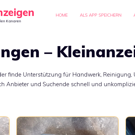
nzeigen
HOME
ALS APP SPEICHERN
den Kanaren
ungen – Kleinanze
der finde Unterstützung für Handwerk, Reinigung,
ch Anbieter und Suchende schnell und unkompliziert