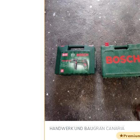
HANDWERK UND BAU
GRAN CANARIA
★
Premiu