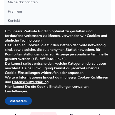
Meine Nachrichten
Premium
Kontakt
Um unsere Website für dich optimal zu gestalten und
Anzeige aufgeben
fortlaufend verbessern zu können, verwenden wir Cookies und
ähnliche Technologien.
Dazu zählen Cookies, die für den Betrieb der Seite notwendig
sind, sowie solche, die zu anonymen Statistikzwecken, für
Kategorien
Komforteinstellungen oder zur Anzeige personalisierter Inhalte
genutzt werden (z.B. Affiliate-Links ).
Du kannst selbst entscheiden, welche Kategorien du zulassen
möchtest. Deine Einwilligung kannst du jederzeit über die
Inseln
Cookie-Einstellungen widerrufen oder anpassen.
Weitere Informationen findest du in unserer
Cookie-Richtlinien
und
Datenschutzerklärung
Impressum
Datenschutz
AGB
Sicher inserieren
Moderationsrichtlinien
Hier kannst Du die Cookie Einstellungen verwalten
Cookie-Richtlinien
Einstellungen
.
©
2026
kanarenanzeigen.com
Akzeptieren