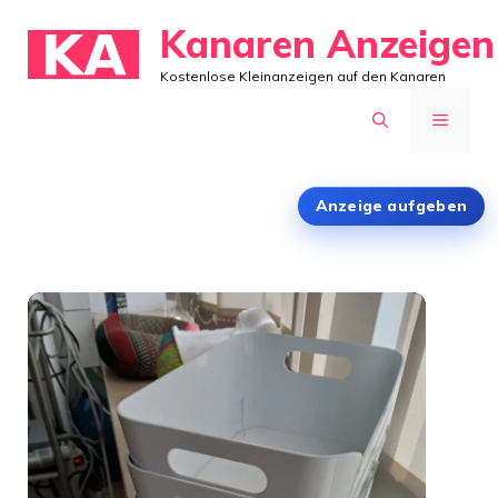
Zum
Kanaren Anzeigen
Inhalt
Kostenlose Kleinanzeigen auf den Kanaren
springen
MENÜ
Anzeige aufgeben