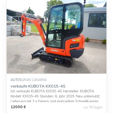
AUTOS
GRAN CANARIA
verkaufe KUBOTA KX015-4S
Ich verkaufe KUBOTA KX015-4S Hersteller: KUBOTA
Modell: KX015-4S Stunden: 6. Jahr 2019. Neu unbenutzt.
Lieferung mit 3 x Eimern und manuellem Schnellkuppler.
Kommt mit allen Büchern und Handbüchern. Roter
12000 €
vor 78 Tagen
Sicherheitsschlüssel und 2 x schwarze Schlüssel ... <a