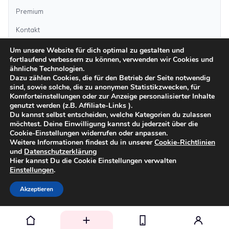
Premium
Kontakt
Um unsere Website für dich optimal zu gestalten und
fortlaufend verbessern zu können, verwenden wir Cookies und
Anzeige aufgeben
ähnliche Technologien.
Dazu zählen Cookies, die für den Betrieb der Seite notwendig
sind, sowie solche, die zu anonymen Statistikzwecken, für
Kategorien
Komforteinstellungen oder zur Anzeige personalisierter Inhalte
genutzt werden (z.B. Affiliate-Links ).
Du kannst selbst entscheiden, welche Kategorien du zulassen
möchtest. Deine Einwilligung kannst du jederzeit über die
Inseln
Cookie-Einstellungen widerrufen oder anpassen.
Weitere Informationen findest du in unserer
Cookie-Richtlinien
und
Datenschutzerklärung
Impressum
Datenschutz
AGB
Sicher inserieren
Moderationsrichtlinien
Hier kannst Du die Cookie Einstellungen verwalten
Cookie-Richtlinien
Einstellungen
.
©
2026
kanarenanzeigen.com
Akzeptieren