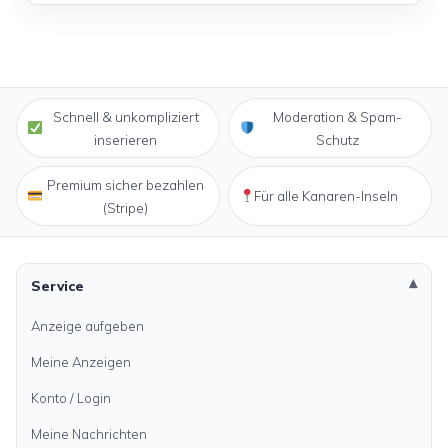
title="verkaufe KUBOTA KX015-4S" class="read-more"
href="https://kanarenanzeigen.com/anzeigen/verkaufe-
kubota-kx015-4s/" aria-label="Mehr Informationen über
verkaufe KUBOTA KX015-4S">Read more</a>
Schnell & unkompliziert
Moderation & Spam-
inserieren
Schutz
Premium sicher bezahlen
Für alle Kanaren-Inseln
(Stripe)
Service
Anzeige aufgeben
Meine Anzeigen
Konto / Login
Meine Nachrichten