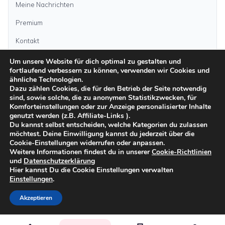
Meine Nachrichten
Premium
Kontakt
Um unsere Website für dich optimal zu gestalten und
Anzeige aufgeben
fortlaufend verbessern zu können, verwenden wir Cookies und
ähnliche Technologien.
Dazu zählen Cookies, die für den Betrieb der Seite notwendig
sind, sowie solche, die zu anonymen Statistikzwecken, für
Kategorien
Komforteinstellungen oder zur Anzeige personalisierter Inhalte
genutzt werden (z.B. Affiliate-Links ).
Du kannst selbst entscheiden, welche Kategorien du zulassen
möchtest. Deine Einwilligung kannst du jederzeit über die
Inseln
Cookie-Einstellungen widerrufen oder anpassen.
Weitere Informationen findest du in unserer
Cookie-Richtlinien
und
Datenschutzerklärung
Impressum
Datenschutz
AGB
Sicher inserieren
Moderationsrichtlinien
Hier kannst Du die Cookie Einstellungen verwalten
Cookie-Richtlinien
Einstellungen
.
©
2026
kanarenanzeigen.com
Akzeptieren