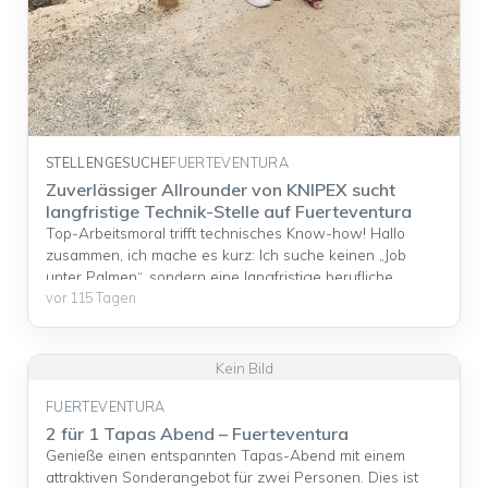
STELLENGESUCHE
FUERTEVENTURA
Zuverlässiger Allrounder von KNIPEX sucht
langfristige Technik-Stelle auf Fuerteventura
Top-Arbeitsmoral trifft technisches Know-how! Hallo
zusammen, ich mache es kurz: Ich suche keinen „Job
unter Palmen“, sondern eine langfristige berufliche
Perspektive bei einem Betrieb, der Wert auf deutsche
vor 115 Tagen
Arbeitsweise und Qualität legt. Zu mir: Ich ... <a
title="Zuverlässiger Allrounder von KNIPEX sucht
langfristige Technik-Stelle auf Fuerteventura"
class="read-more"
href="https://kanarenanzeigen.com/anzeigen/zuverlaessi
FUERTEVENTURA
ger-allrounder-von-knipex-sucht-langfristige-technik-
2 für 1 Tapas Abend – Fuerteventura
stelle-auf-fuerteventura/" aria-label="Mehr Informationen
Genieße einen entspannten Tapas-Abend mit einem
über Zuverlässiger Allrounder von KNIPEX sucht
attraktiven Sonderangebot für zwei Personen. Dies ist