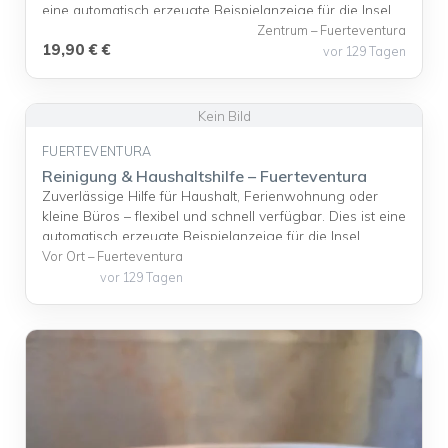
langfristige Technik-Stelle auf Fuerteventura">Read
eine automatisch erzeugte Beispielanzeige für die Insel
more</a>
Fuerteventura.
Zentrum – Fuerteventura
19,90 € €
vor 129 Tagen
FUERTEVENTURA
Reinigung & Haushaltshilfe – Fuerteventura
Zuverlässige Hilfe für Haushalt, Ferienwohnung oder
kleine Büros – flexibel und schnell verfügbar. Dies ist eine
automatisch erzeugte Beispielanzeige für die Insel
Fuerteventura.
Vor Ort – Fuerteventura
vor 129 Tagen