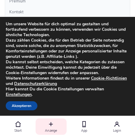
Premium
Kontakt
Um unsere Website für dich optimal zu gestalten und
fortlaufend verbessern zu können, verwenden wir Cookies und
Anzeige aufgeben
ähnliche Technologien.
Dazu zählen Cookies, die für den Betrieb der Seite notwendig
sind, sowie solche, die zu anonymen Statistikzwecken, für
Kategorien
Komforteinstellungen oder zur Anzeige personalisierter Inhalte
genutzt werden (z.B. Affiliate-Links ).
Du kannst selbst entscheiden, welche Kategorien du zulassen
möchtest. Deine Einwilligung kannst du jederzeit über die
Inseln
Cookie-Einstellungen widerrufen oder anpassen.
Weitere Informationen findest du in unserer
Cookie-Richtlinien
und
Datenschutzerklärung
Impressum
Datenschutz
AGB
Sicher inserieren
Moderationsrichtlinien
Hier kannst Du die Cookie Einstellungen verwalten
Cookie-Richtlinien
Einstellungen
.
©
2026
kanarenanzeigen.com
Akzeptieren
Start
Anzeige
App
Login