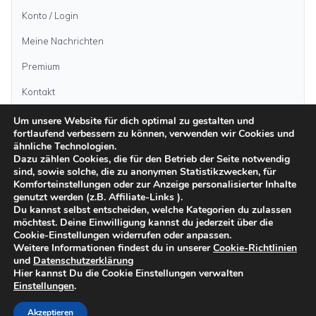
Konto / Login
Meine Nachrichten
Premium
Kontakt
Um unsere Website für dich optimal zu gestalten und
Anzeige aufgeben
fortlaufend verbessern zu können, verwenden wir Cookies und
ähnliche Technologien.
Dazu zählen Cookies, die für den Betrieb der Seite notwendig
sind, sowie solche, die zu anonymen Statistikzwecken, für
Kategorien
Komforteinstellungen oder zur Anzeige personalisierter Inhalte
genutzt werden (z.B. Affiliate-Links ).
Du kannst selbst entscheiden, welche Kategorien du zulassen
möchtest. Deine Einwilligung kannst du jederzeit über die
Inseln
Cookie-Einstellungen widerrufen oder anpassen.
Weitere Informationen findest du in unserer
Cookie-Richtlinien
und
Datenschutzerklärung
Impressum
Datenschutz
AGB
Sicher inserieren
Moderationsrichtlinien
Hier kannst Du die Cookie Einstellungen verwalten
Cookie-Richtlinien
Einstellungen
.
©
2026
kanarenanzeigen.com
Akzeptieren