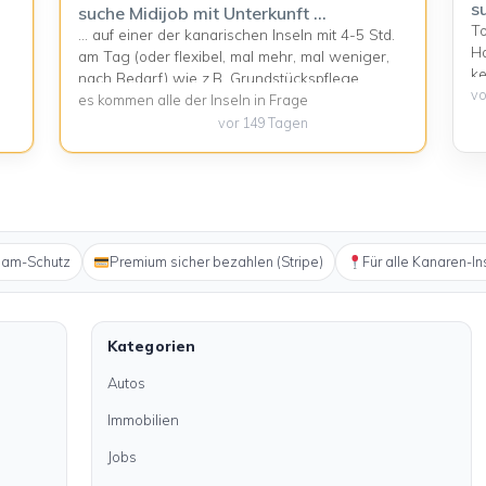
s
suche Midijob mit Unterkunft …
F
To
… auf einer der kanarischen Inseln mit 4-5 Std.
Ha
am Tag (oder flexibel, mal mehr, mal weniger,
ke
nach Bedarf) wie z.B. Grundstückspflege,
la
vo
Tiersitting, Gartenarbeit, handwerkliches Zeug,
es kommen alle der Inseln in Frage
Be
Fahrdienste (FS Kl. 3 – bis 7.5t plus Hänger), ...
vor 149 Tagen
un
<a title="suche Midijob mit Unterkunft …"
ti
class="read-more"
su
href="https://kanarenanzeigen.com/anzeigen/su
Fu
che-midijob-mit-unterkunft/" aria-label="Mehr
hr
Informationen über suche Midijob mit Unterkunft
ve
…">Read more</a>
pam-Schutz
Premium sicher bezahlen (Stripe)
Für alle Kanaren-In
la
ar
Zu
la
Kategorien
F
Autos
Immobilien
Jobs