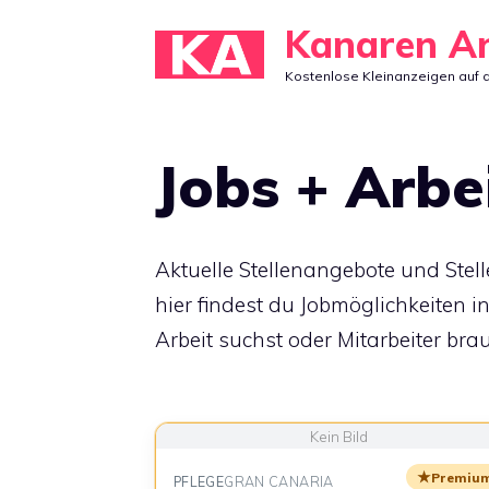
Zum
Kanaren A
Inhalt
Kostenlose Kleinanzeigen auf 
springen
Jobs + Arbe
Aktuelle Stellenangebote und Stell
hier findest du Jobmöglichkeiten i
Arbeit suchst oder Mitarbeiter brau
★
Premiu
PFLEGE
GRAN CANARIA