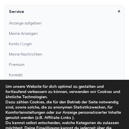
Service
Anzeige aufgeben
Meine Anzeigen
Konto / Login
Meine Nachrichten
Premium
Kontakt
Um unsere Website für dich optimal zu gestalten und
fortlaufend verbessern zu können, verwenden wir Cookies und
Anzeige aufgeben
ähnliche Technologien.
Dazu zählen Cookies, die für den Betrieb der Seite notwendig
sind, sowie solche, die zu anonymen Statistikzwecken, für
Kategorien
Komforteinstellungen oder zur Anzeige personalisierter Inhalte
genutzt werden (z.B. Affiliate-Links ).
Du kannst selbst entscheiden, welche Kategorien du zulassen
möchtest. Deine Einwilligung kannst du jederzeit über die
Inseln