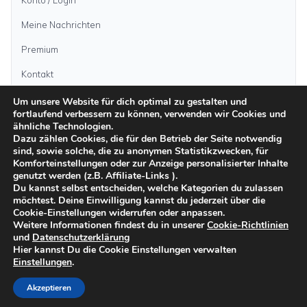
Meine Nachrichten
Premium
Kontakt
Um unsere Website für dich optimal zu gestalten und
fortlaufend verbessern zu können, verwenden wir Cookies und
Anzeige aufgeben
ähnliche Technologien.
Dazu zählen Cookies, die für den Betrieb der Seite notwendig
sind, sowie solche, die zu anonymen Statistikzwecken, für
Kategorien
Komforteinstellungen oder zur Anzeige personalisierter Inhalte
genutzt werden (z.B. Affiliate-Links ).
Du kannst selbst entscheiden, welche Kategorien du zulassen
möchtest. Deine Einwilligung kannst du jederzeit über die
Inseln
Cookie-Einstellungen widerrufen oder anpassen.
Weitere Informationen findest du in unserer
Cookie-Richtlinien
und
Datenschutzerklärung
Impressum
Datenschutz
AGB
Sicher inserieren
Moderationsrichtlinien
Hier kannst Du die Cookie Einstellungen verwalten
Cookie-Richtlinien
Einstellungen
.
©
2026
kanarenanzeigen.com
Akzeptieren