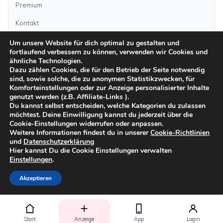
Premium
Kontakt
Um unsere Website für dich optimal zu gestalten und
fortlaufend verbessern zu können, verwenden wir Cookies und
Anzeige aufgeben
ähnliche Technologien.
Dazu zählen Cookies, die für den Betrieb der Seite notwendig
sind, sowie solche, die zu anonymen Statistikzwecken, für
Kategorien
Komforteinstellungen oder zur Anzeige personalisierter Inhalte
genutzt werden (z.B. Affiliate-Links ).
Du kannst selbst entscheiden, welche Kategorien du zulassen
möchtest. Deine Einwilligung kannst du jederzeit über die
Inseln
Cookie-Einstellungen widerrufen oder anpassen.
Weitere Informationen findest du in unserer
Cookie-Richtlinien
und
Datenschutzerklärung
Impressum
Datenschutz
AGB
Sicher inserieren
Moderationsrichtlinien
Hier kannst Du die Cookie Einstellungen verwalten
Cookie-Richtlinien
Einstellungen
.
©
2026
kanarenanzeigen.com
Akzeptieren
Start
Anzeige
App
Login