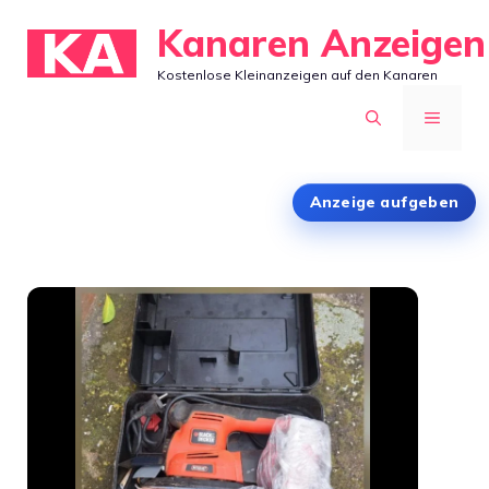
Zum
Kanaren Anzeigen
Inhalt
Kostenlose Kleinanzeigen auf den Kanaren
springen
MENÜ
Anzeige aufgeben