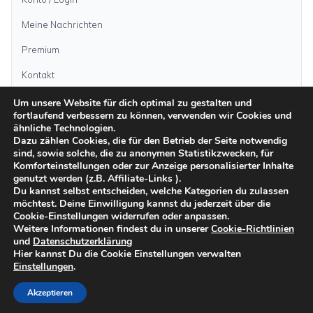
Meine Nachrichten
Premium
Kontakt
Um unsere Website für dich optimal zu gestalten und
fortlaufend verbessern zu können, verwenden wir Cookies und
Anzeige aufgeben
ähnliche Technologien.
Dazu zählen Cookies, die für den Betrieb der Seite notwendig
sind, sowie solche, die zu anonymen Statistikzwecken, für
Kategorien
Komforteinstellungen oder zur Anzeige personalisierter Inhalte
genutzt werden (z.B. Affiliate-Links ).
Du kannst selbst entscheiden, welche Kategorien du zulassen
möchtest. Deine Einwilligung kannst du jederzeit über die
Inseln
Cookie-Einstellungen widerrufen oder anpassen.
Weitere Informationen findest du in unserer
Cookie-Richtlinien
und
Datenschutzerklärung
Impressum
Datenschutz
AGB
Sicher inserieren
Moderationsrichtlinien
Hier kannst Du die Cookie Einstellungen verwalten
Cookie-Richtlinien
Einstellungen
.
©
2026
kanarenanzeigen.com
Akzeptieren