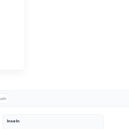
seln
Inseln