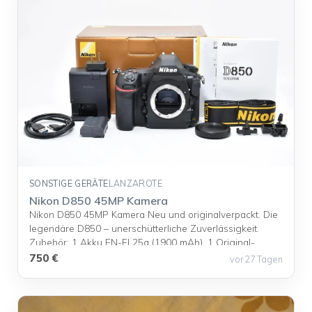
SONSTIGE GERÄTE
LANZAROTE
Nikon D850 45MP Kamera
Nikon D850 45MP Kamera Neu und originalverpackt. Die
legendäre D850 – unerschütterliche Zuverlässigkeit.
Zubehör: 1 Akku EN-EL25a (1900 mAh), 1 Original-
Nikon-Ladegerät, 1 neuer Trageriemen. Sofort lieferbar
750 €
vor 27 Tagen
innerhalb von 24 Stunden. Bei Interesse kontaktieren Sie
mich ... <a title="Nikon D850 45MP Kamera" class="read-
more"
href="https://kanarenanzeigen.com/anzeigen/nikon-d850-