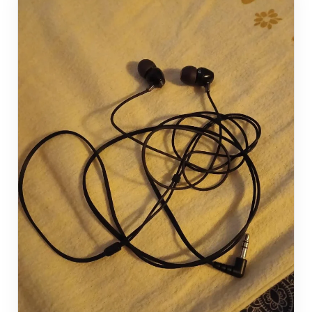
45mp-kamera/" aria-label="Mehr Informationen über
Nikon D850 45MP Kamera">Read more</a>