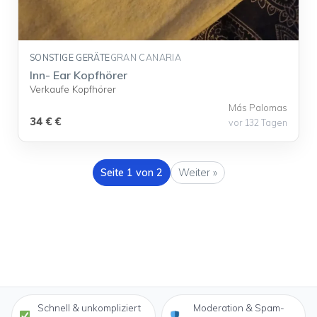
SONSTIGE GERÄTE
GRAN CANARIA
Inn- Ear Kopfhörer
Verkaufe Kopfhörer
Más Palomas
34 € €
vor 132 Tagen
Seite 1 von 2
Weiter »
Schnell & unkompliziert
Moderation & Spam-