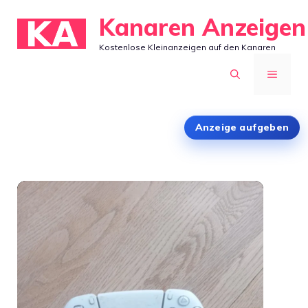
Zum
Kanaren Anzeigen
Inhalt
Kostenlose Kleinanzeigen auf den Kanaren
springen
MENÜ
Anzeige aufgeben