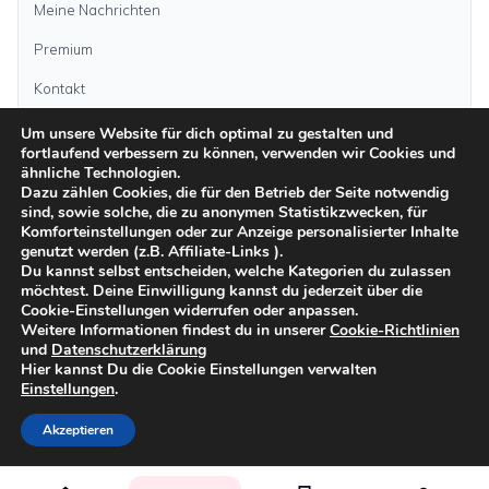
Meine Nachrichten
Premium
Kontakt
Um unsere Website für dich optimal zu gestalten und
Anzeige aufgeben
fortlaufend verbessern zu können, verwenden wir Cookies und
ähnliche Technologien.
Dazu zählen Cookies, die für den Betrieb der Seite notwendig
sind, sowie solche, die zu anonymen Statistikzwecken, für
Kategorien
Komforteinstellungen oder zur Anzeige personalisierter Inhalte
genutzt werden (z.B. Affiliate-Links ).
Du kannst selbst entscheiden, welche Kategorien du zulassen
möchtest. Deine Einwilligung kannst du jederzeit über die
Inseln
Cookie-Einstellungen widerrufen oder anpassen.
Weitere Informationen findest du in unserer
Cookie-Richtlinien
und
Datenschutzerklärung
Impressum
Datenschutz
AGB
Sicher inserieren
Moderationsrichtlinien
Hier kannst Du die Cookie Einstellungen verwalten
Cookie-Richtlinien
Einstellungen
.
©
2026
kanarenanzeigen.com
Akzeptieren