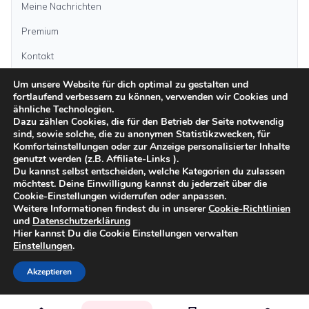
Meine Nachrichten
Premium
Kontakt
Um unsere Website für dich optimal zu gestalten und
Anzeige aufgeben
fortlaufend verbessern zu können, verwenden wir Cookies und
ähnliche Technologien.
Dazu zählen Cookies, die für den Betrieb der Seite notwendig
sind, sowie solche, die zu anonymen Statistikzwecken, für
Kategorien
Komforteinstellungen oder zur Anzeige personalisierter Inhalte
genutzt werden (z.B. Affiliate-Links ).
Du kannst selbst entscheiden, welche Kategorien du zulassen
möchtest. Deine Einwilligung kannst du jederzeit über die
Inseln
Cookie-Einstellungen widerrufen oder anpassen.
Weitere Informationen findest du in unserer
Cookie-Richtlinien
und
Datenschutzerklärung
Impressum
Datenschutz
AGB
Sicher inserieren
Moderationsrichtlinien
Hier kannst Du die Cookie Einstellungen verwalten
Cookie-Richtlinien
Einstellungen
.
©
2026
kanarenanzeigen.com
Akzeptieren