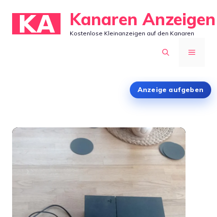
Zum
Kanaren Anzeigen
Inhalt
Kostenlose Kleinanzeigen auf den Kanaren
springen
MENÜ
Anzeige aufgeben