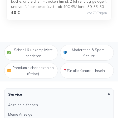
buche, und eiche ) – trocken (mind. 2 Jahre luftig gelagert
und vor Nässe geschützt) – ab 40€ /RM lang: 30, 33, 50,
100, cm ** Holzpellet Holzart: ... <a title="Verkaufen
40 €
vor 79 Tagen
brennholz und Holzpellet" class="read-more"
href="https://kanarenanzeigen.com/anzeigen/verkaufen-
brennholz-und-holzpellet/" aria-label="Mehr
Informationen über Verkaufen brennholz und
Holzpellet">Read more</a>
Schnell & unkompliziert
Moderation & Spam-
inserieren
Schutz
Premium sicher bezahlen
Für alle Kanaren-Inseln
(Stripe)
Service
Anzeige aufgeben
Meine Anzeigen