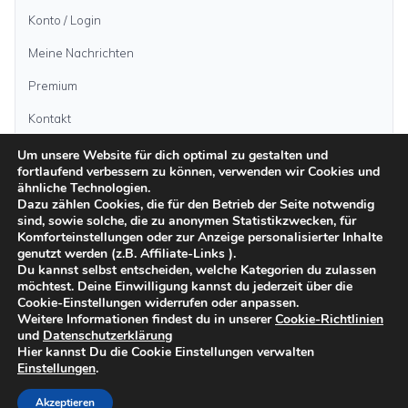
Konto / Login
Meine Nachrichten
Premium
Kontakt
Um unsere Website für dich optimal zu gestalten und
fortlaufend verbessern zu können, verwenden wir Cookies und
Anzeige aufgeben
ähnliche Technologien.
Dazu zählen Cookies, die für den Betrieb der Seite notwendig
sind, sowie solche, die zu anonymen Statistikzwecken, für
Kategorien
Komforteinstellungen oder zur Anzeige personalisierter Inhalte
genutzt werden (z.B. Affiliate-Links ).
Du kannst selbst entscheiden, welche Kategorien du zulassen
möchtest. Deine Einwilligung kannst du jederzeit über die
Inseln
Cookie-Einstellungen widerrufen oder anpassen.
Weitere Informationen findest du in unserer
Cookie-Richtlinien
und
Datenschutzerklärung
Impressum
Datenschutz
AGB
Sicher inserieren
Moderationsrichtlinien
Hier kannst Du die Cookie Einstellungen verwalten
Cookie-Richtlinien
Einstellungen
.
©
2026
kanarenanzeigen.com
Akzeptieren