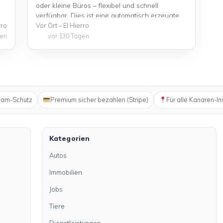
oder kleine Büros – flexibel und schnell
verfügbar. Dies ist eine automatisch erzeugte
Beispielanzeige für die Insel El Hierro.
rro
Vor Ort – El Hierro
gen
vor 130 Tagen
pam-Schutz
Premium sicher bezahlen (Stripe)
Für alle Kanaren-In
Kategorien
Autos
Immobilien
Jobs
Tiere
Dienstleistungen