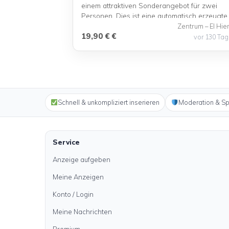
einem attraktiven Sonderangebot für zwei
Personen. Dies ist eine automatisch erzeugte
Beispielanzeige für die Insel El Hierro.
Zentrum – El Hie
19,90 € €
vor 130 Ta
Schnell & unkompliziert inserieren
Moderation & S
Service
Anzeige aufgeben
Meine Anzeigen
Konto / Login
Meine Nachrichten
Premium