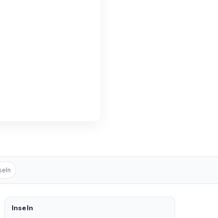
seln
Inseln