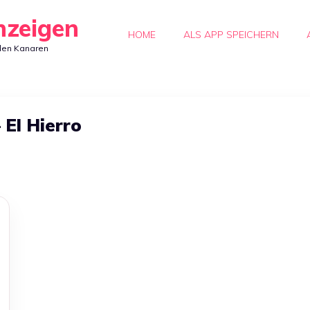
nzeigen
HOME
ALS APP SPEICHERN
den Kanaren
 El Hierro