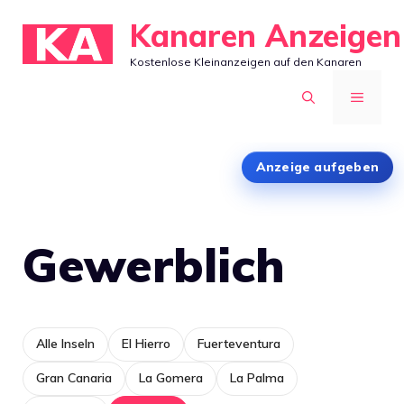
Zum
Kanaren Anzeigen
Inhalt
Kostenlose Kleinanzeigen auf den Kanaren
springen
MENÜ
Anzeige aufgeben
Gewerblich
Alle Inseln
El Hierro
Fuerteventura
Gran Canaria
La Gomera
La Palma