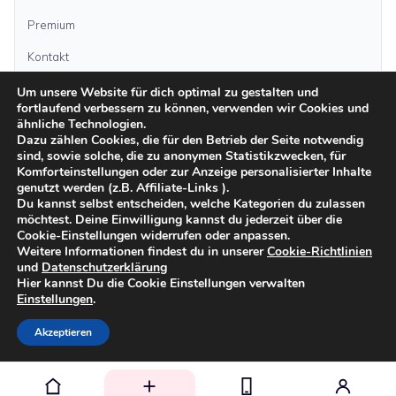
Premium
Kontakt
Um unsere Website für dich optimal zu gestalten und
fortlaufend verbessern zu können, verwenden wir Cookies und
Anzeige aufgeben
ähnliche Technologien.
Dazu zählen Cookies, die für den Betrieb der Seite notwendig
sind, sowie solche, die zu anonymen Statistikzwecken, für
Kategorien
Komforteinstellungen oder zur Anzeige personalisierter Inhalte
genutzt werden (z.B. Affiliate-Links ).
Du kannst selbst entscheiden, welche Kategorien du zulassen
möchtest. Deine Einwilligung kannst du jederzeit über die
Inseln
Cookie-Einstellungen widerrufen oder anpassen.
Weitere Informationen findest du in unserer
Cookie-Richtlinien
und
Datenschutzerklärung
Impressum
Datenschutz
AGB
Sicher inserieren
Moderationsrichtlinien
Hier kannst Du die Cookie Einstellungen verwalten
Cookie-Richtlinien
Einstellungen
.
©
2026
kanarenanzeigen.com
Akzeptieren