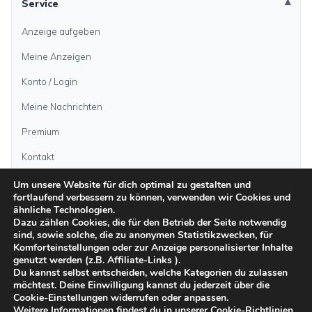
Service
Anzeige aufgeben
Meine Anzeigen
Konto / Login
Meine Nachrichten
Premium
Kontakt
Um unsere Website für dich optimal zu gestalten und
fortlaufend verbessern zu können, verwenden wir Cookies und
Anzeige aufgeben
ähnliche Technologien.
Dazu zählen Cookies, die für den Betrieb der Seite notwendig
sind, sowie solche, die zu anonymen Statistikzwecken, für
Kategorien
Komforteinstellungen oder zur Anzeige personalisierter Inhalte
genutzt werden (z.B. Affiliate-Links ).
Du kannst selbst entscheiden, welche Kategorien du zulassen
möchtest. Deine Einwilligung kannst du jederzeit über die
Inseln
Cookie-Einstellungen widerrufen oder anpassen.
Weitere Informationen findest du in unserer
Cookie-Richtlinien