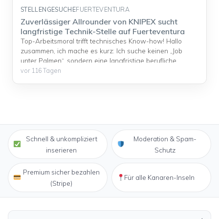
STELLENGESUCHE
FUERTEVENTURA
Zuverlässiger Allrounder von KNIPEX sucht
langfristige Technik-Stelle auf Fuerteventura
Top-Arbeitsmoral trifft technisches Know-how! Hallo
zusammen, ich mache es kurz: Ich suche keinen „Job
unter Palmen“, sondern eine langfristige berufliche
Perspektive bei einem Betrieb, der Wert auf deutsche
vor 116 Tagen
Arbeitsweise und Qualität legt. Zu mir: Ich ... <a
title="Zuverlässiger Allrounder von KNIPEX sucht
langfristige Technik-Stelle auf Fuerteventura"
class="read-more"
href="https://kanarenanzeigen.com/anzeigen/zuverlaessi
ger-allrounder-von-knipex-sucht-langfristige-technik-
Schnell & unkompliziert
Moderation & Spam-
stelle-auf-fuerteventura/" aria-label="Mehr Informationen
über Zuverlässiger Allrounder von KNIPEX sucht
inserieren
Schutz
langfristige Technik-Stelle auf Fuerteventura">Read
more</a>
Premium sicher bezahlen
Für alle Kanaren-Inseln
(Stripe)