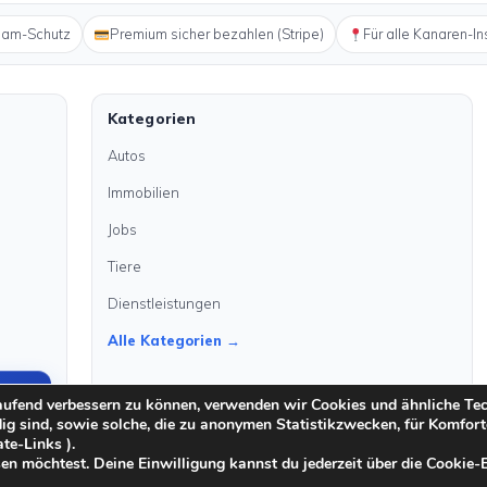
pam-Schutz
Premium sicher bezahlen (Stripe)
Für alle Kanaren-In
Kategorien
Autos
Immobilien
Jobs
Tiere
Dienstleistungen
Alle Kategorien →
laufend verbessern zu können, verwenden wir Cookies und ähnliche Te
dig sind, sowie solche, die zu anonymen Statistikzwecken, für Komfort
ate-Links ).
en möchtest. Deine Einwilligung kannst du jederzeit über die Cookie-
·
·
Moderationsrichtlinien
Cookie-Richtlinien