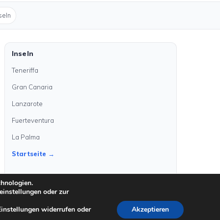
seln
Inseln
Teneriffa
Gran Canaria
Lanzarote
Fuerteventura
La Palma
Startseite →
chnologien.
einstellungen oder zur
Einstellungen widerrufen oder
Akzeptieren
©
2026
kanarenanzeigen.com