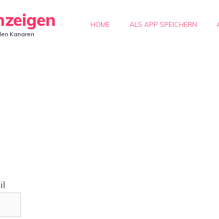
nzeigen
HOME
ALS APP SPEICHERN
den Kanaren
il