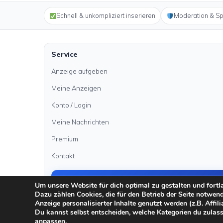
Schnell & unkompliziert inserieren
Moderation & S
Service
Anzeige aufgeben
Meine Anzeigen
Konto / Login
Meine Nachrichten
Premium
Kontakt
Anzeige aufgeben
Um unsere Website für dich optimal zu gestalten und fort
Dazu zählen Cookies, die für den Betrieb der Seite notwen
Anzeige personalisierter Inhalte genutzt werden (z.B. Affili
Du kannst selbst entscheiden, welche Kategorien du zulass
·
·
·
anpassen.
Impressum
Datenschutz
AGB
Sicher inserieren