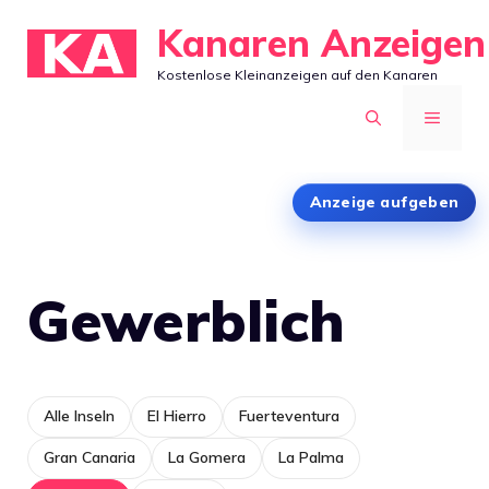
Zum
Kanaren Anzeigen
Inhalt
Kostenlose Kleinanzeigen auf den Kanaren
springen
MENÜ
Anzeige aufgeben
Gewerblich
Alle Inseln
El Hierro
Fuerteventura
Gran Canaria
La Gomera
La Palma