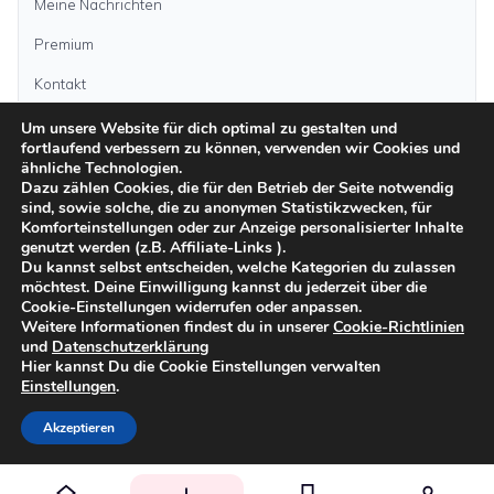
Meine Nachrichten
Premium
Kontakt
Um unsere Website für dich optimal zu gestalten und
fortlaufend verbessern zu können, verwenden wir Cookies und
Anzeige aufgeben
ähnliche Technologien.
Dazu zählen Cookies, die für den Betrieb der Seite notwendig
sind, sowie solche, die zu anonymen Statistikzwecken, für
Kategorien
Komforteinstellungen oder zur Anzeige personalisierter Inhalte
genutzt werden (z.B. Affiliate-Links ).
Du kannst selbst entscheiden, welche Kategorien du zulassen
möchtest. Deine Einwilligung kannst du jederzeit über die
Inseln
Cookie-Einstellungen widerrufen oder anpassen.
Weitere Informationen findest du in unserer
Cookie-Richtlinien
und
Datenschutzerklärung
Impressum
Datenschutz
AGB
Sicher inserieren
Moderationsrichtlinien
Hier kannst Du die Cookie Einstellungen verwalten
Cookie-Richtlinien
Einstellungen
.
©
2026
kanarenanzeigen.com
Akzeptieren