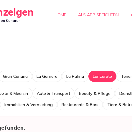
nzeigen
HOME
ALS APP SPEICHERN
den Kanaren
Gran Canaria
La Gomera
La Palma
Lanzarote
Tener
rzte & Medizin
Auto & Transport
Beauty & Pflege
Dienst
Immobilien & Vermietung
Restaurants & Bars
Tiere & Bet
gefunden.