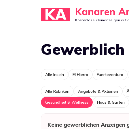
Zum
Kanaren A
Inhalt
Kostenlose Kleinanzeigen auf 
springen
Gewerblich
Alle Inseln
El Hierro
Fuerteventura
Alle Rubriken
Angebote & Aktionen
Ä
Gesundheit & Wellness
Haus & Garten
Keine gewerblichen Anzeigen 