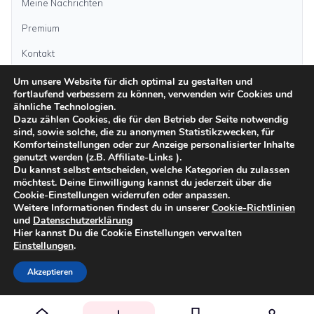
Meine Nachrichten
Premium
Kontakt
Um unsere Website für dich optimal zu gestalten und
fortlaufend verbessern zu können, verwenden wir Cookies und
Anzeige aufgeben
ähnliche Technologien.
Dazu zählen Cookies, die für den Betrieb der Seite notwendig
sind, sowie solche, die zu anonymen Statistikzwecken, für
Kategorien
Komforteinstellungen oder zur Anzeige personalisierter Inhalte
genutzt werden (z.B. Affiliate-Links ).
Du kannst selbst entscheiden, welche Kategorien du zulassen
möchtest. Deine Einwilligung kannst du jederzeit über die
Inseln
Cookie-Einstellungen widerrufen oder anpassen.
Weitere Informationen findest du in unserer
Cookie-Richtlinien
und
Datenschutzerklärung
Impressum
Datenschutz
AGB
Sicher inserieren
Moderationsrichtlinien
Hier kannst Du die Cookie Einstellungen verwalten
Cookie-Richtlinien
Einstellungen
.
©
2026
kanarenanzeigen.com
Akzeptieren