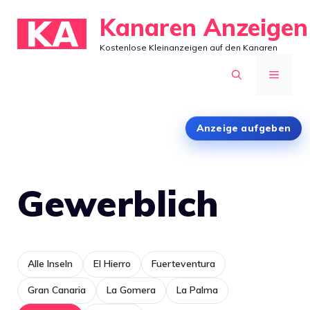
Zum
Kanaren Anzeigen
Inhalt
Kostenlose Kleinanzeigen auf den Kanaren
springen
MENÜ
Anzeige aufgeben
Gewerblich
Alle Inseln
El Hierro
Fuerteventura
Gran Canaria
La Gomera
La Palma