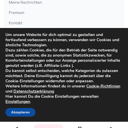
Meine Nachrichten
Premium
Kontakt
Um unsere Website für dich optimal zu gestalten und
Anzeige aufgeben
fortlaufend verbessern zu können, verwenden wir Cookies und
ähnliche Technologien.
Dazu zählen Cookies, die für den Betrieb der Seite notwendig
sind, sowie solche, die zu anonymen Statistikzwecken, für
Kategorien
Komforteinstellungen oder zur Anzeige personalisierter Inhalte
genutzt werden (z.B. Affiliate-Links ).
Du kannst selbst entscheiden, welche Kategorien du zulassen
möchtest. Deine Einwilligung kannst du jederzeit über die
Inseln
Cookie-Einstellungen widerrufen oder anpassen.
Weitere Informationen findest du in unserer
Cookie-Richtlinien
und
Datenschutzerklärung
Impressum
Datenschutz
AGB
Sicher inserieren
Moderationsrichtlinien
Hier kannst Du die Cookie Einstellungen verwalten
Cookie-Richtlinien
Einstellungen
.
©
2026
kanarenanzeigen.com
Akzeptieren