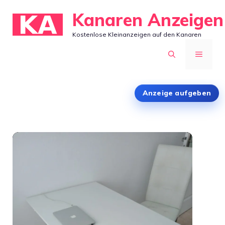
Zum
Kanaren Anzeigen
Inhalt
Kostenlose Kleinanzeigen auf den Kanaren
springen
MENÜ
Anzeige aufgeben