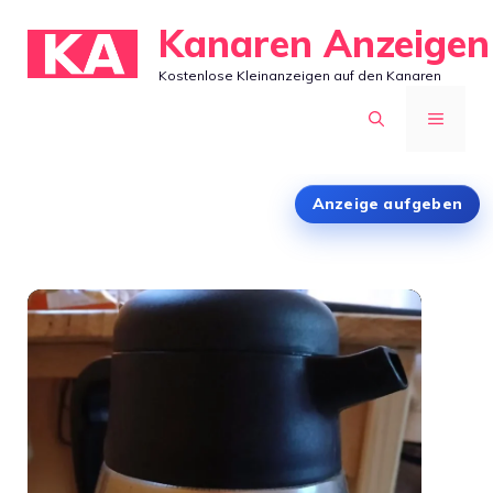
Zum
Kanaren Anzeigen
Inhalt
Kostenlose Kleinanzeigen auf den Kanaren
springen
MENÜ
Anzeige aufgeben