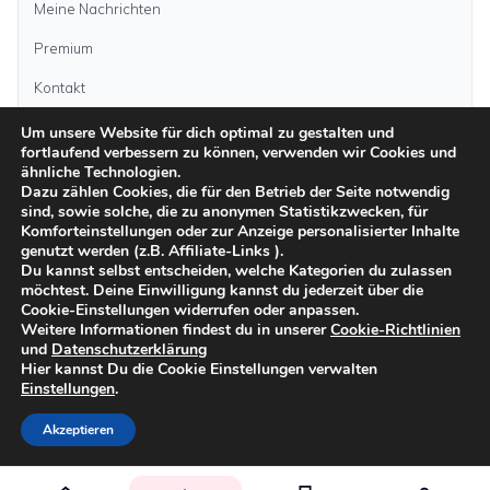
Meine Nachrichten
Premium
Kontakt
Um unsere Website für dich optimal zu gestalten und
Anzeige aufgeben
fortlaufend verbessern zu können, verwenden wir Cookies und
ähnliche Technologien.
Dazu zählen Cookies, die für den Betrieb der Seite notwendig
sind, sowie solche, die zu anonymen Statistikzwecken, für
Kategorien
Komforteinstellungen oder zur Anzeige personalisierter Inhalte
genutzt werden (z.B. Affiliate-Links ).
Du kannst selbst entscheiden, welche Kategorien du zulassen
möchtest. Deine Einwilligung kannst du jederzeit über die
Inseln
Cookie-Einstellungen widerrufen oder anpassen.
Weitere Informationen findest du in unserer
Cookie-Richtlinien
und
Datenschutzerklärung
Impressum
Datenschutz
AGB
Sicher inserieren
Moderationsrichtlinien
Hier kannst Du die Cookie Einstellungen verwalten
Cookie-Richtlinien
Einstellungen
.
©
2026
kanarenanzeigen.com
Akzeptieren