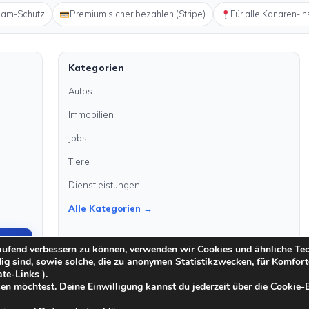
pam-Schutz
Premium sicher bezahlen (Stripe)
Für alle Kanaren-In
Kategorien
Autos
Immobilien
Jobs
Tiere
Dienstleistungen
Alle Kategorien →
laufend verbessern zu können, verwenden wir Cookies und ähnliche Te
dig sind, sowie solche, die zu anonymen Statistikzwecken, für Komfort
ate-Links ).
en möchtest. Deine Einwilligung kannst du jederzeit über die Cookie-
·
·
Moderationsrichtlinien
Cookie-Richtlinien