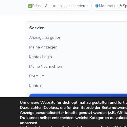
Schnell & unkompliziert inserieren
Moderation & S
Service
Anzeige aufgeben
Meine Anzeigen
Konto / Login
Meine Nachrichten
Premium
Kontakt
Anzeige aufgeben
Um unsere Website für dich optimal zu gestalten und fort
Dazu zählen Cookies, die für den Betrieb der Seite notwen
Anzeige personalisierter Inhalte genutzt werden (z.B. Affili
Du kannst selbst entscheiden, welche Kategorien du zulass
·
·
·
anpassen.
Impressum
Datenschutz
AGB
Sicher inserieren