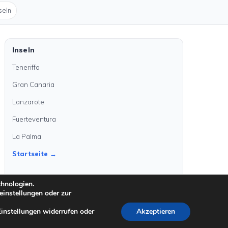
seln
Inseln
Teneriffa
Gran Canaria
Lanzarote
Fuerteventura
La Palma
Startseite →
chnologien.
einstellungen oder zur
Einstellungen widerrufen oder
Akzeptieren
©
2026
kanarenanzeigen.com