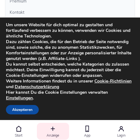
Premium
Kontakt
Um unsere Website für dich optimal zu gestalten und
fortlaufend verbessern zu können, verwenden wir Cookies und
Anzeige aufgeben
ähnliche Technologien.
Dazu zählen Cookies, die für den Betrieb der Seite notwendig
sind, sowie solche, die zu anonymen Statistikzwecken, für
Kategorien
Komforteinstellungen oder zur Anzeige personalisierter Inhalte
genutzt werden (z.B. Affiliate-Links ).
Du kannst selbst entscheiden, welche Kategorien du zulassen
möchtest. Deine Einwilligung kannst du jederzeit über die
Inseln
Cookie-Einstellungen widerrufen oder anpassen.
Weitere Informationen findest du in unserer
Cookie-Richtlinien
und
Datenschutzerklärung
Impressum
Datenschutz
AGB
Sicher inserieren
Moderationsrichtlinien
Hier kannst Du die Cookie Einstellungen verwalten
Cookie-Richtlinien
Einstellungen
.
©
2026
kanarenanzeigen.com
Akzeptieren
Start
Anzeige
App
Login