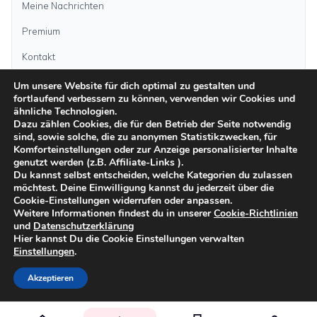
Meine Nachrichten
Premium
Kontakt
Um unsere Website für dich optimal zu gestalten und
Anzeige aufgeben
fortlaufend verbessern zu können, verwenden wir Cookies und
ähnliche Technologien.
Dazu zählen Cookies, die für den Betrieb der Seite notwendig
sind, sowie solche, die zu anonymen Statistikzwecken, für
Kategorien
Komforteinstellungen oder zur Anzeige personalisierter Inhalte
genutzt werden (z.B. Affiliate-Links ).
Du kannst selbst entscheiden, welche Kategorien du zulassen
möchtest. Deine Einwilligung kannst du jederzeit über die
Inseln
Cookie-Einstellungen widerrufen oder anpassen.
Weitere Informationen findest du in unserer
Cookie-Richtlinien
und
Datenschutzerklärung
Impressum
Datenschutz
AGB
Sicher inserieren
Moderationsrichtlinien
Hier kannst Du die Cookie Einstellungen verwalten
Cookie-Richtlinien
Einstellungen
.
©
2026
kanarenanzeigen.com
Akzeptieren