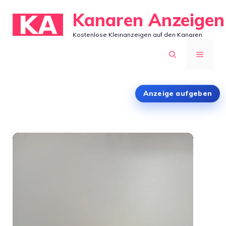
Zum
Kanaren Anzeigen
Inhalt
Kostenlose Kleinanzeigen auf den Kanaren
springen
MENÜ
Anzeige aufgeben