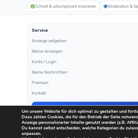
Schnell & unkompliziert inserieren
Moderation & S
Service
Anzeige aufgeben
Meine Anzeigen
Konto / Login
Meine Nachrichten
Premium
Kontakt
Anzeige aufgeben
Um unsere Website für dich optimal zu gestalten und fort
Dazu zählen Cookies, die für den Betrieb der Seite notwen
Anzeige personalisierter Inhalte genutzt werden (z.B. Affili
Du kannst selbst entscheiden, welche Kategorien du zulass
·
·
·
anpassen.
Impressum
Datenschutz
AGB
Sicher inserieren