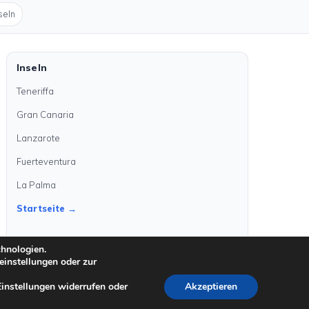
seln
Inseln
Teneriffa
Gran Canaria
Lanzarote
Fuerteventura
La Palma
Startseite →
chnologien.
einstellungen oder zur
Einstellungen widerrufen oder
Akzeptieren
©
2026
kanarenanzeigen.com