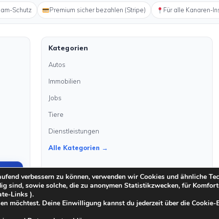
pam-Schutz
Premium sicher bezahlen (Stripe)
Für alle Kanaren-In
Kategorien
Autos
Immobilien
Jobs
Tiere
Dienstleistungen
Alle Kategorien →
laufend verbessern zu können, verwenden wir Cookies und ähnliche Te
dig sind, sowie solche, die zu anonymen Statistikzwecken, für Komfort
ate-Links ).
en möchtest. Deine Einwilligung kannst du jederzeit über die Cookie-
·
·
Moderationsrichtlinien
Cookie-Richtlinien