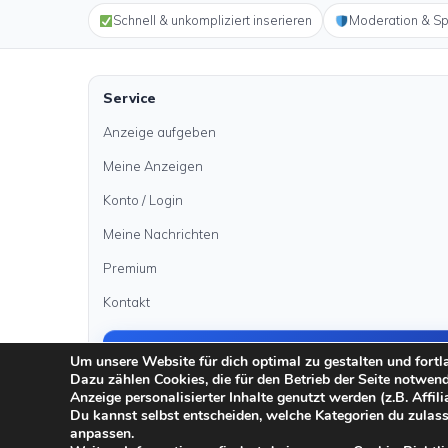
Schnell & unkompliziert inserieren
Moderation & S
Service
Anzeige aufgeben
Meine Anzeigen
Konto / Login
Meine Nachrichten
Premium
Kontakt
Anzeige aufgeben
Um unsere Website für dich optimal zu gestalten und fort
Dazu zählen Cookies, die für den Betrieb der Seite notwen
Anzeige personalisierter Inhalte genutzt werden (z.B. Affili
Du kannst selbst entscheiden, welche Kategorien du zulass
·
·
·
anpassen.
Impressum
Datenschutz
AGB
Sicher inserieren