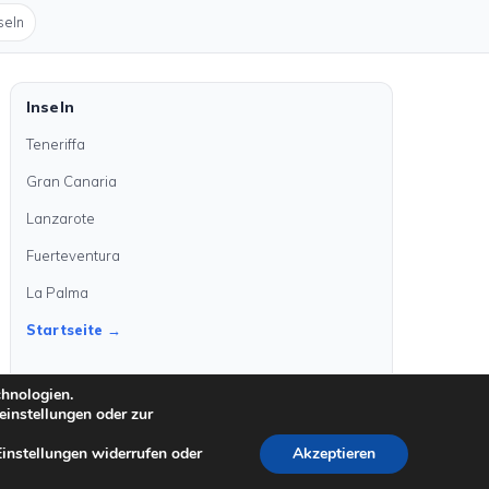
seln
Inseln
Teneriffa
Gran Canaria
Lanzarote
Fuerteventura
La Palma
Startseite →
chnologien.
einstellungen oder zur
Einstellungen widerrufen oder
Akzeptieren
©
2026
kanarenanzeigen.com