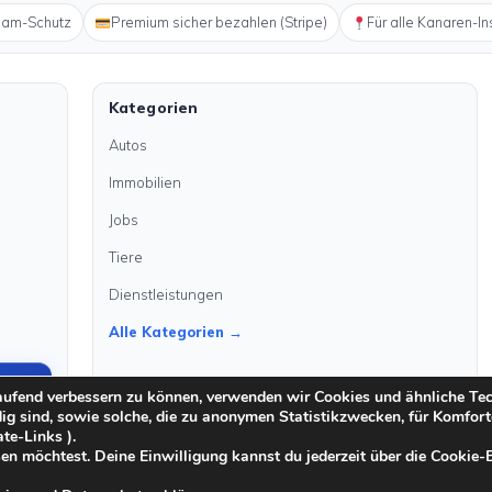
pam-Schutz
Premium sicher bezahlen (Stripe)
Für alle Kanaren-In
Kategorien
Autos
Immobilien
Jobs
Tiere
Dienstleistungen
Alle Kategorien →
laufend verbessern zu können, verwenden wir Cookies und ähnliche Te
dig sind, sowie solche, die zu anonymen Statistikzwecken, für Komfort
ate-Links ).
en möchtest. Deine Einwilligung kannst du jederzeit über die Cookie-
·
·
Moderationsrichtlinien
Cookie-Richtlinien