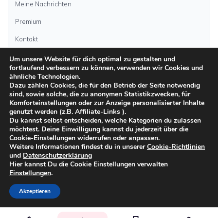
Meine Nachrichten
Premium
Kontakt
Um unsere Website für dich optimal zu gestalten und
Anzeige aufgeben
fortlaufend verbessern zu können, verwenden wir Cookies und
ähnliche Technologien.
Dazu zählen Cookies, die für den Betrieb der Seite notwendig
sind, sowie solche, die zu anonymen Statistikzwecken, für
Kategorien
Komforteinstellungen oder zur Anzeige personalisierter Inhalte
genutzt werden (z.B. Affiliate-Links ).
Du kannst selbst entscheiden, welche Kategorien du zulassen
möchtest. Deine Einwilligung kannst du jederzeit über die
Inseln
Cookie-Einstellungen widerrufen oder anpassen.
Weitere Informationen findest du in unserer
Cookie-Richtlinien
und
Datenschutzerklärung
Impressum
Datenschutz
AGB
Sicher inserieren
Moderationsrichtlinien
Hier kannst Du die Cookie Einstellungen verwalten
Cookie-Richtlinien
Einstellungen
.
©
2026
kanarenanzeigen.com
Akzeptieren