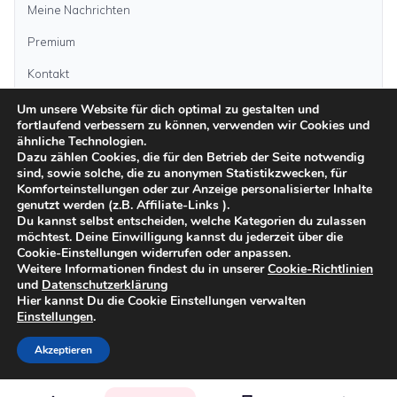
Meine Nachrichten
Premium
Kontakt
Um unsere Website für dich optimal zu gestalten und
fortlaufend verbessern zu können, verwenden wir Cookies und
Anzeige aufgeben
ähnliche Technologien.
Dazu zählen Cookies, die für den Betrieb der Seite notwendig
sind, sowie solche, die zu anonymen Statistikzwecken, für
Kategorien
Komforteinstellungen oder zur Anzeige personalisierter Inhalte
genutzt werden (z.B. Affiliate-Links ).
Du kannst selbst entscheiden, welche Kategorien du zulassen
möchtest. Deine Einwilligung kannst du jederzeit über die
Inseln
Cookie-Einstellungen widerrufen oder anpassen.
Weitere Informationen findest du in unserer
Cookie-Richtlinien
und
Datenschutzerklärung
Impressum
Datenschutz
AGB
Sicher inserieren
Moderationsrichtlinien
Hier kannst Du die Cookie Einstellungen verwalten
Cookie-Richtlinien
Einstellungen
.
©
2026
kanarenanzeigen.com
Akzeptieren