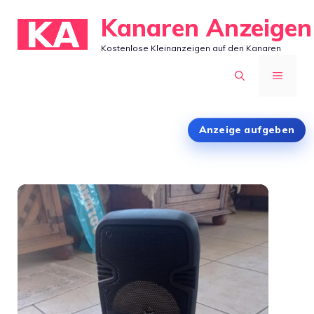
Zum
Kanaren Anzeigen
Inhalt
Kostenlose Kleinanzeigen auf den Kanaren
springen
MENÜ
Anzeige aufgeben