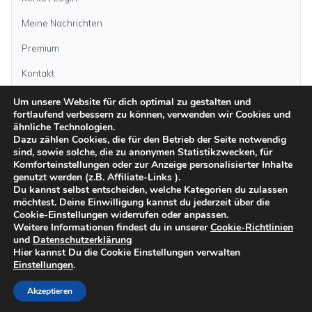
Meine Nachrichten
Premium
Kontakt
Um unsere Website für dich optimal zu gestalten und
Anzeige aufgeben
fortlaufend verbessern zu können, verwenden wir Cookies und
ähnliche Technologien.
Dazu zählen Cookies, die für den Betrieb der Seite notwendig
sind, sowie solche, die zu anonymen Statistikzwecken, für
Kategorien
Komforteinstellungen oder zur Anzeige personalisierter Inhalte
genutzt werden (z.B. Affiliate-Links ).
Du kannst selbst entscheiden, welche Kategorien du zulassen
möchtest. Deine Einwilligung kannst du jederzeit über die
Inseln
Cookie-Einstellungen widerrufen oder anpassen.
Weitere Informationen findest du in unserer
Cookie-Richtlinien
und
Datenschutzerklärung
Impressum
Datenschutz
AGB
Sicher inserieren
Moderationsrichtlinien
Hier kannst Du die Cookie Einstellungen verwalten
Cookie-Richtlinien
Einstellungen
.
©
2026
kanarenanzeigen.com
Akzeptieren