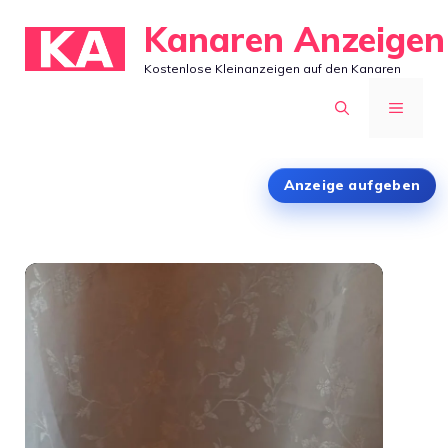
Zum
Kanaren Anzeigen
Inhalt
Kostenlose Kleinanzeigen auf den Kanaren
springen
MENÜ
Anzeige aufgeben