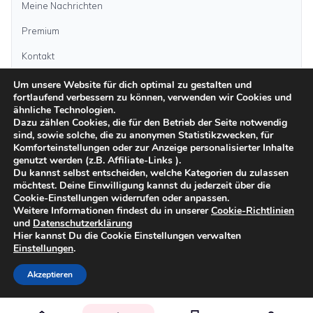
Meine Nachrichten
Premium
Kontakt
Um unsere Website für dich optimal zu gestalten und
Anzeige aufgeben
fortlaufend verbessern zu können, verwenden wir Cookies und
ähnliche Technologien.
Dazu zählen Cookies, die für den Betrieb der Seite notwendig
sind, sowie solche, die zu anonymen Statistikzwecken, für
Kategorien
Komforteinstellungen oder zur Anzeige personalisierter Inhalte
genutzt werden (z.B. Affiliate-Links ).
Du kannst selbst entscheiden, welche Kategorien du zulassen
möchtest. Deine Einwilligung kannst du jederzeit über die
Inseln
Cookie-Einstellungen widerrufen oder anpassen.
Weitere Informationen findest du in unserer
Cookie-Richtlinien
und
Datenschutzerklärung
Impressum
Datenschutz
AGB
Sicher inserieren
Moderationsrichtlinien
Hier kannst Du die Cookie Einstellungen verwalten
Cookie-Richtlinien
Einstellungen
.
©
2026
kanarenanzeigen.com
Akzeptieren