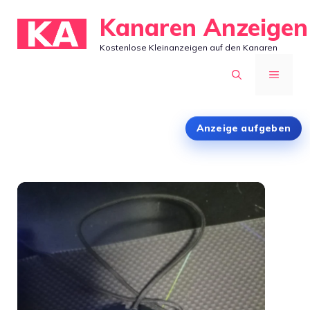
Zum
Kanaren Anzeigen
Inhalt
Kostenlose Kleinanzeigen auf den Kanaren
springen
MENÜ
Anzeige aufgeben