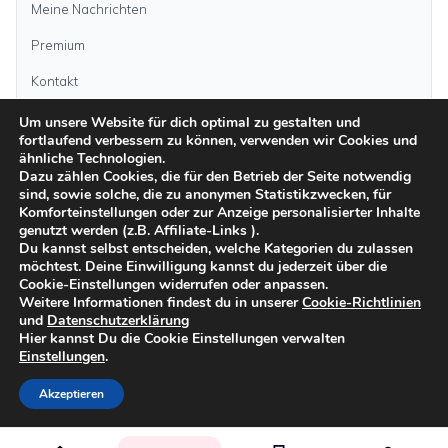
Meine Nachrichten
Premium
Kontakt
Um unsere Website für dich optimal zu gestalten und
Anzeige aufgeben
fortlaufend verbessern zu können, verwenden wir Cookies und
ähnliche Technologien.
Dazu zählen Cookies, die für den Betrieb der Seite notwendig
sind, sowie solche, die zu anonymen Statistikzwecken, für
Kategorien
Komforteinstellungen oder zur Anzeige personalisierter Inhalte
genutzt werden (z.B. Affiliate-Links ).
Du kannst selbst entscheiden, welche Kategorien du zulassen
möchtest. Deine Einwilligung kannst du jederzeit über die
Inseln
Cookie-Einstellungen widerrufen oder anpassen.
Weitere Informationen findest du in unserer
Cookie-Richtlinien
und
Datenschutzerklärung
Impressum
Datenschutz
AGB
Sicher inserieren
Moderationsrichtlinien
Hier kannst Du die Cookie Einstellungen verwalten
Cookie-Richtlinien
Einstellungen
.
©
2026
kanarenanzeigen.com
Akzeptieren