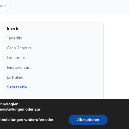
seln
Inseln
Teneriffa
Gran Canaria
Lanzarote
Fuerteventura
La Palma
Startseite →
chnologien.
einstellungen oder zur
Einstellungen widerrufen oder
Akzeptieren
©
2026
kanarenanzeigen.com