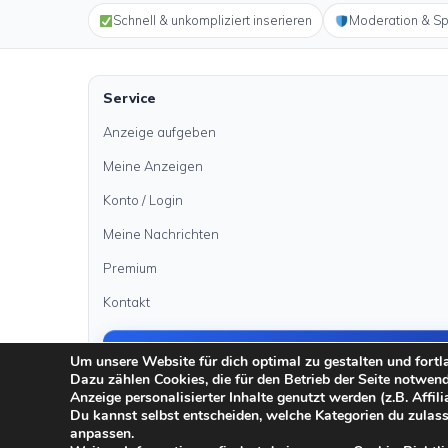
Schnell & unkompliziert inserieren
Moderation & S
Service
Anzeige aufgeben
Meine Anzeigen
Konto / Login
Meine Nachrichten
Premium
Kontakt
Anzeige aufgeben
Um unsere Website für dich optimal zu gestalten und fort
Dazu zählen Cookies, die für den Betrieb der Seite notwen
Anzeige personalisierter Inhalte genutzt werden (z.B. Affili
Du kannst selbst entscheiden, welche Kategorien du zulass
·
·
·
anpassen.
Impressum
Datenschutz
AGB
Sicher inserieren