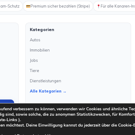
pam-Schutz
Premium sicher bezahlen (Stripe)
Für alle Kanaren-In
Kategorien
Autos
Immobilien
Jobs
Tiere
Dienstleistungen
Alle Kategorien →
laufend verbessern zu können, verwenden wir Cookies und ähnliche Te
dig sind, sowie solche, die zu anonymen Statistikzwecken, für Komfort
ate-Links ).
en möchtest. Deine Einwilligung kannst du jederzeit über die Cookie-
·
·
Moderationsrichtlinien
Cookie-Richtlinien