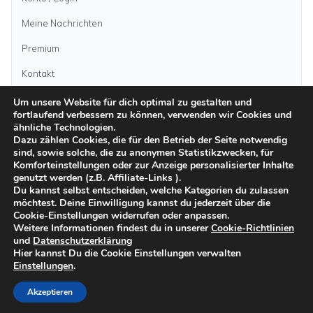
Meine Nachrichten
Premium
Kontakt
Um unsere Website für dich optimal zu gestalten und
Anzeige aufgeben
fortlaufend verbessern zu können, verwenden wir Cookies und
ähnliche Technologien.
Dazu zählen Cookies, die für den Betrieb der Seite notwendig
sind, sowie solche, die zu anonymen Statistikzwecken, für
Kategorien
Komforteinstellungen oder zur Anzeige personalisierter Inhalte
genutzt werden (z.B. Affiliate-Links ).
Du kannst selbst entscheiden, welche Kategorien du zulassen
möchtest. Deine Einwilligung kannst du jederzeit über die
Inseln
Cookie-Einstellungen widerrufen oder anpassen.
Weitere Informationen findest du in unserer
Cookie-Richtlinien
und
Datenschutzerklärung
Impressum
Datenschutz
AGB
Sicher inserieren
Moderationsrichtlinien
Hier kannst Du die Cookie Einstellungen verwalten
Cookie-Richtlinien
Einstellungen
.
©
2026
kanarenanzeigen.com
Akzeptieren