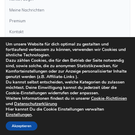
Meine Nachrichten
Premium
Kontakt
Um unsere Website für dich optimal zu gestalten und
Anzeige aufgeben
fortlaufend verbessern zu können, verwenden wir Cookies und
ähnliche Technologien.
Dazu zählen Cookies, die für den Betrieb der Seite notwendig
sind, sowie solche, die zu anonymen Statistikzwecken, für
Kategorien
Komforteinstellungen oder zur Anzeige personalisierter Inhalte
genutzt werden (z.B. Affiliate-Links ).
Du kannst selbst entscheiden, welche Kategorien du zulassen
möchtest. Deine Einwilligung kannst du jederzeit über die
Inseln
Cookie-Einstellungen widerrufen oder anpassen.
Weitere Informationen findest du in unserer
Cookie-Richtlinien
und
Datenschutzerklärung
Impressum
Datenschutz
AGB
Sicher inserieren
Moderationsrichtlinien
Hier kannst Du die Cookie Einstellungen verwalten
Cookie-Richtlinien
Einstellungen
.
©
2026
kanarenanzeigen.com
Akzeptieren