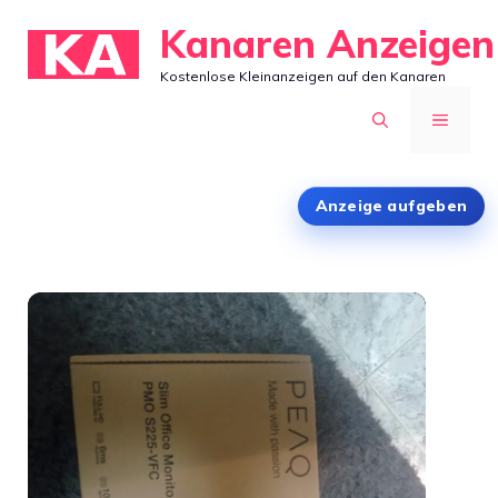
Zum
Kanaren Anzeigen
Inhalt
Kostenlose Kleinanzeigen auf den Kanaren
springen
MENÜ
Anzeige aufgeben