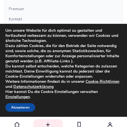
Premium
Kontakt
Um unsere Website für dich optimal zu gestalten und
fortlaufend verbessern zu können, verwenden wir Cookies und
Anzeige aufgeben
ähnliche Technologien.
Dazu zählen Cookies, die für den Betrieb der Seite notwendig
sind, sowie solche, die zu anonymen Statistikzwecken, für
Kategorien
Komforteinstellungen oder zur Anzeige personalisierter Inhalte
genutzt werden (z.B. Affiliate-Links ).
Du kannst selbst entscheiden, welche Kategorien du zulassen
möchtest. Deine Einwilligung kannst du jederzeit über die
Inseln
Cookie-Einstellungen widerrufen oder anpassen.
Weitere Informationen findest du in unserer
Cookie-Richtlinien
und
Datenschutzerklärung
Impressum
Datenschutz
AGB
Sicher inserieren
Moderationsrichtlinien
Hier kannst Du die Cookie Einstellungen verwalten
Cookie-Richtlinien
Einstellungen
.
©
2026
kanarenanzeigen.com
Akzeptieren