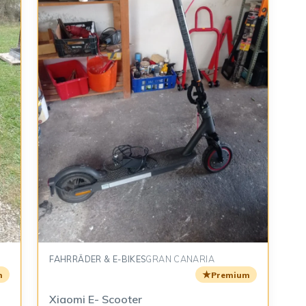
FAHRRÄDER & E-BIKES
GRAN CANARIA
★
m
Premium
Xiaomi E- Scooter