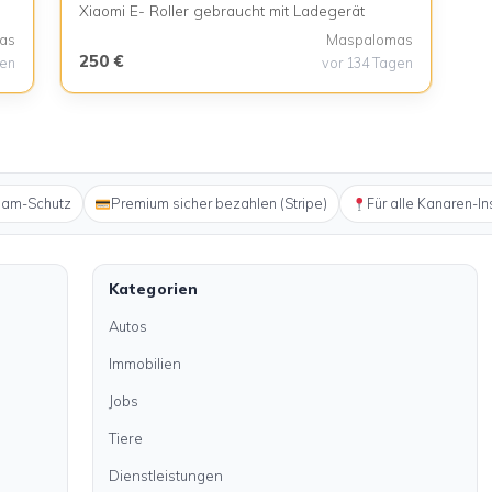
Xiaomi E- Roller gebraucht mit Ladegerät
as
Maspalomas
250 €
gen
vor 134 Tagen
pam-Schutz
Premium sicher bezahlen (Stripe)
Für alle Kanaren-In
Kategorien
Autos
Immobilien
Jobs
Tiere
Dienstleistungen